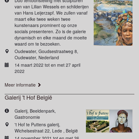
Duo tentoonstelling met sculpturen
van van Lilian Wessels en schilderijen
van Hans Leijerzapf. We zullen vanaf
maart elke twee weken twee
kunstenaars prominent op onze
socials presenteren. Zo is de galerie
dynamisch en elke maand de moeite
waard om te bezoeken.
Oudewater, Goudsestraatweg 8,
Oudewater, Nederland
14 maart 2022 tot en met 27 april
2022
Meer informatie
Galerij 't Hof België
Galerij, Beeldenpark,
Gastronomie
't Hof te Puttens galerij,
Wichelsestraat 22, Lede , België
14 november 2021 tot en met 26